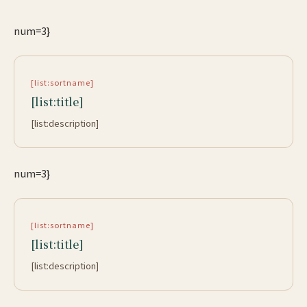
num=3}
[list:sortname]
[list:title]
[list:description]
num=3}
[list:sortname]
[list:title]
[list:description]