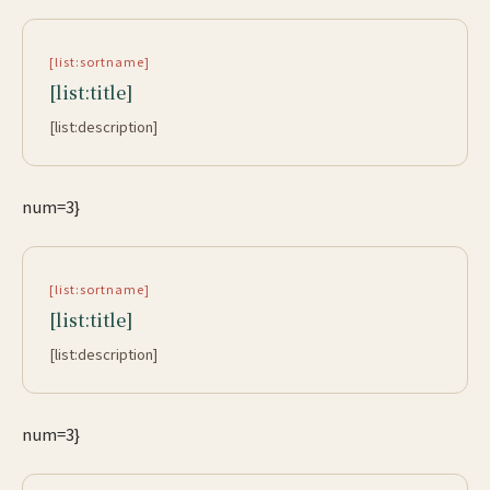
[list:sortname]
[list:title]
[list:description]
num=3}
[list:sortname]
[list:title]
[list:description]
num=3}