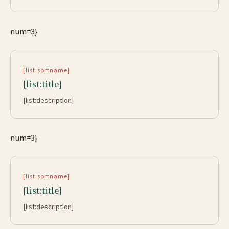
num=3}
[list:sortname]
[list:title]
[list:description]
num=3}
[list:sortname]
[list:title]
[list:description]