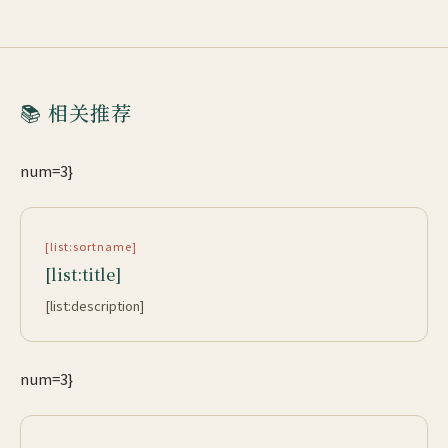
📚 相关推荐
num=3}
[list:sortname]
[list:title]
[list:description]
num=3}