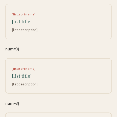
[list:sortname]
[list:title]
[list:description]
num=3}
[list:sortname]
[list:title]
[list:description]
num=3}