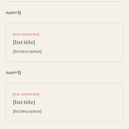
num=3}
[list:sortname]
[list:title]
[list:description]
num=3}
[list:sortname]
[list:title]
[list:description]