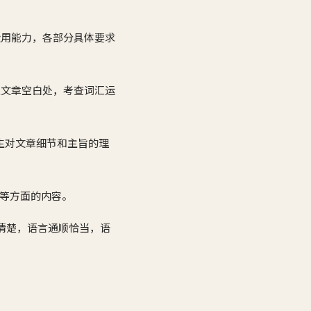
运用能力，各部分具体要求
填入文章空白处，考查词汇运
考生对文章细节和主旨的理
点等方面的内容。
理清楚，语言通顺恰当，语