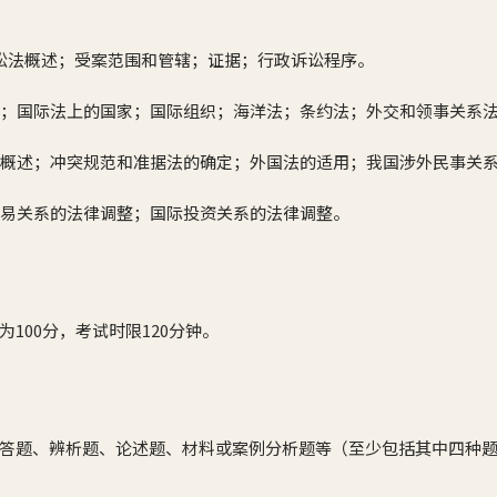
讼法概述；受案范围和管辖；证据；行政诉讼程序。
述；国际法上的国家；国际组织；海洋法；条约法；外交和领事关系
法概述；冲突规范和准据法的确定；外国法的适用；我国涉外民事关
贸易关系的法律调整；国际投资关系的法律调整。
100分，考试时限120分钟。
答题、辨析题、论述题、材料或案例分析题等（至少包括其中四种