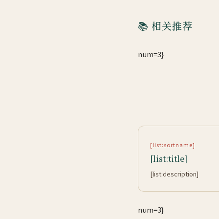
📚 相关推荐
num=3}
[list:sortname]
[list:title]
[list:description]
num=3}