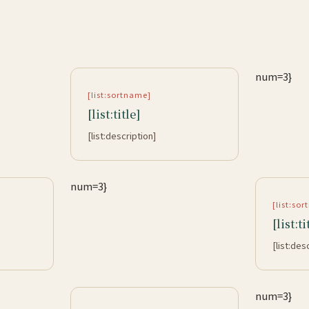
num=3}
[list:sortname]
[list:title]
[list:description]
num=3}
[list:so
[list:ti
[list:des
num=3}