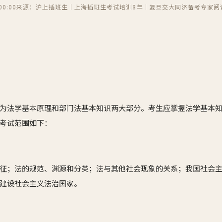
0:00
来源：沪上插班生｜上海插班生考试培训8年｜复旦交大同济备考专家
阅
为法学基本原理和部门法基本知识两大部分。考生应掌握法学基本
考试范围如下：
征；法的规范、渊源和分类；法与其他社会现象的关系；我国社会
建设社会主义法治国家。