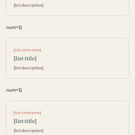
[list:description]
num=3}
[list:sortname]
[list:title]
[list:description]
num=3}
[list:sortname]
[list:title]
[list:description]