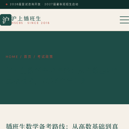
2026届复试咨询开放 · 2027届暑秋班招生启动
沪上插班生
沪
HSCBS · SINCE 2018
HOME
/
首页
/
考试政策
插班生数学备考路线：从高数基础到
真题模考，2026全年计划
插班生数学备考路线：从高数基础到真