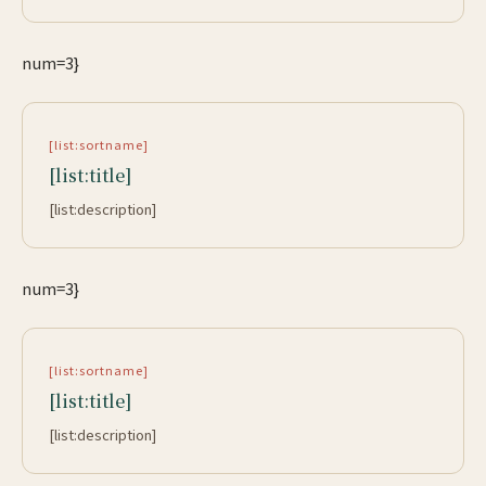
num=3}
[list:sortname]
[list:title]
[list:description]
num=3}
[list:sortname]
[list:title]
[list:description]