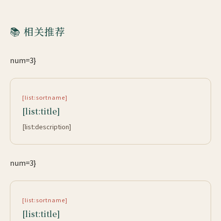
📚 相关推荐
num=3}
[list:sortname]
[list:title]
[list:description]
num=3}
[list:sortname]
[list:title]