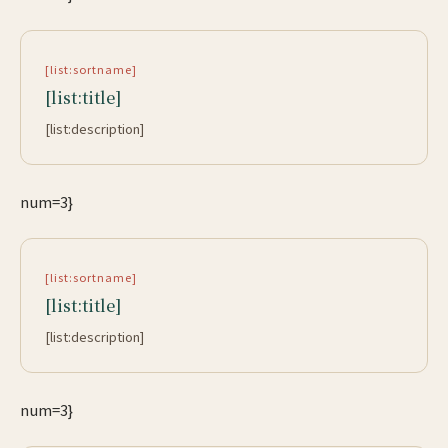
[list:sortname]
[list:title]
[list:description]
num=3}
[list:sortname]
[list:title]
[list:description]
num=3}