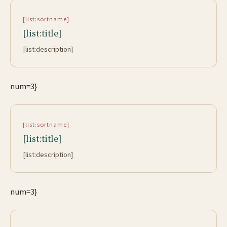
[list:sortname]
[list:title]
[list:description]
num=3}
[list:sortname]
[list:title]
[list:description]
num=3}