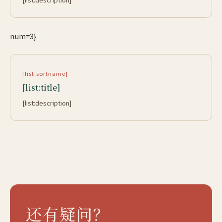
num=3}
[list:sortname]
[list:title]
[list:description]
还有疑问？