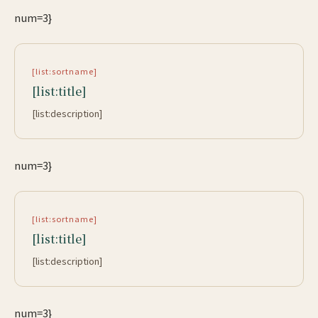
num=3}
[list:sortname]
[list:title]
[list:description]
num=3}
[list:sortname]
[list:title]
[list:description]
num=3}