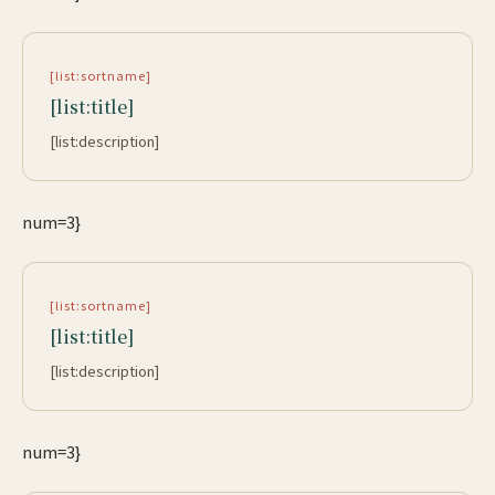
[list:sortname]
[list:title]
[list:description]
num=3}
[list:sortname]
[list:title]
[list:description]
num=3}