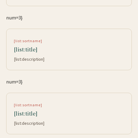
num=3}
[list:sortname]
[list:title]
[list:description]
num=3}
[list:sortname]
[list:title]
[list:description]