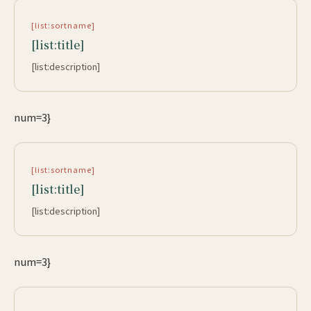
[list:sortname]
[list:title]
[list:description]
num=3}
[list:sortname]
[list:title]
[list:description]
num=3}