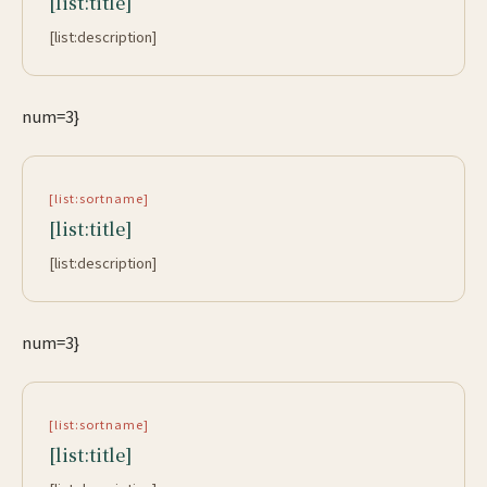
[list:title]
[list:description]
num=3}
[list:sortname]
[list:title]
[list:description]
num=3}
[list:sortname]
[list:title]