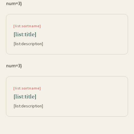
num=3}
[list:sortname]
[list:title]
[list:description]
num=3}
[list:sortname]
[list:title]
[list:description]