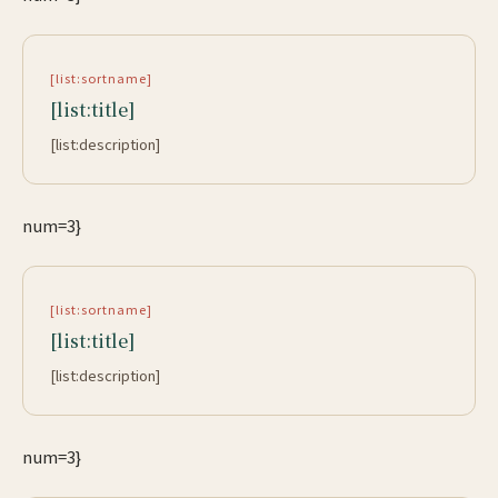
[list:sortname]
[list:title]
[list:description]
num=3}
[list:sortname]
[list:title]
[list:description]
num=3}