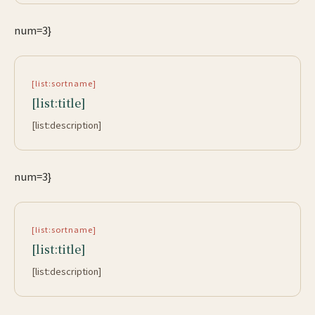
num=3}
[list:sortname]
[list:title]
[list:description]
num=3}
[list:sortname]
[list:title]
[list:description]